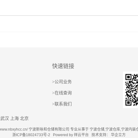
快速链接
>
公司业务
>
在线查询
>
联系我们
武汉
上海
北京
ttp://www.nbxyhcc.cn/ 宁波新咏和仓储有限公司 专业从事于
宁波仓储
,
宁波仓库
,
宁波内装
浙ICP备18024733号-2
Powered by
祥云平台
技术支持：
华企立方