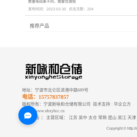
数量等因素不同，需要合理规
发布时间：2023-03-30 点击次数：204
推荐产品
地址：宁波市北仑区进港中路689号
电话：15757837857
版权所有：宁波新咏和仓储有限公司 技术支持 :
华企立方
网址：www.nbxyhcc.cn
热推产品
| 主营区域：
江苏
吴中
太仓
常熟
昆山
吴江
天津
Copyright © h