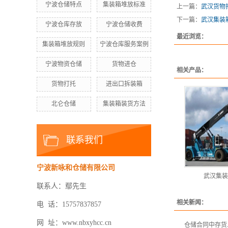
宁波仓储特点
集装箱堆放标准
上一篇：
武汉货物
下一篇：
武汉集装
宁波仓库存放
宁波仓储收费
最近浏览：
集装箱堆放规则
宁波仓库服务案例
宁波物资仓储
货物进仓
相关产品：
货物打托
进出口拆装箱
北仑仓储
集装箱装货方法
联系我们
宁波新咏和仓储有限公司
武汉集装
联系人：鄢先生
相关新闻：
电 话：15757837857
网 址：www.nbxyhcc.cn
仓储合同中存货