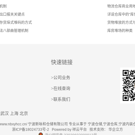
机制
物流仓库商业用地
出口报关关键点
详说仓库中的“库
存货垛式堆码的方式
货物堆放的方式
法八部曲管理机制
库房堆场的种类
快速链接
>
公司业务
>
在线查询
>
联系我们
武汉
上海
北京
ttp://www.nbxyhcc.cn/ 宁波新咏和仓储有限公司 专业从事于
宁波仓储
,
宁波仓库
,
宁波内装
浙ICP备18024733号-2
Powered by
祥云平台
技术支持：
华企立方