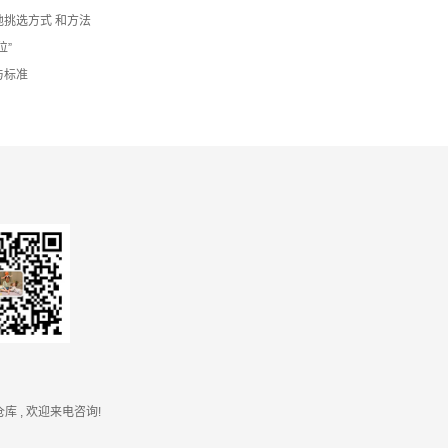
挑选方式 和方法
位”
与标准
仓库
, 欢迎来电咨询!