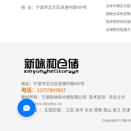
仓库中储位分配
地 址：宁波市北仑区进港中路689号
保税仓库和货物
库房物资供应储
仓储物流管理方
地址：宁波市北仑区进港中路689号
电话：15757837857
版权所有：宁波新咏和仓储有限公司 技术支持 :
华企立方
网址：www.nbxyhcc.cn
热推产品
| 主营区域：
江苏
吴中
太仓
常熟
昆山
吴江
天津
Copyright © h