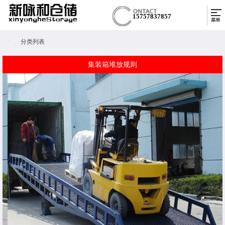
15757837857
分类列表
集装箱堆放规则